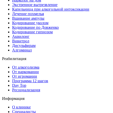
Нарколог на дом
Экстренное вытрезвление
Капельница при алкогольной интоксикации
Лечение похмелья
Вшивание ампулы
Кодирование уколом
Кодирование по Довженко
Кодирование гипнозом
Аквилонг
Вивитрол
Дисульфирам
Алгоминал
Реабилитация
От алкоголизма
От наркомании
От игромании
Программа 12 шагов
Day Top
Ресоциализация
Информация
О клинике
Специалисты