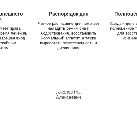
 внешнего
Распорядок дня
Полноце
а
Четкое расписание дня помогает
Каждый день 
меет права
наладить режим сна и
полноценное т
время лечения,
бодрствования, восстановить
для восст
разрешен вход
нормальный аппетит, а также
физиче
лижайшим
выработать ответственность и
икам.
дисциплину.