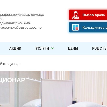
рофессиональная помощь
Вызов врача
ри
аркотической или
лкогольной зависимости
Калькулятор 
АКЦИИ
УСЛУГИ
ЦЕНЫ
РОДСТВ
й стационар
ЦИОНАР