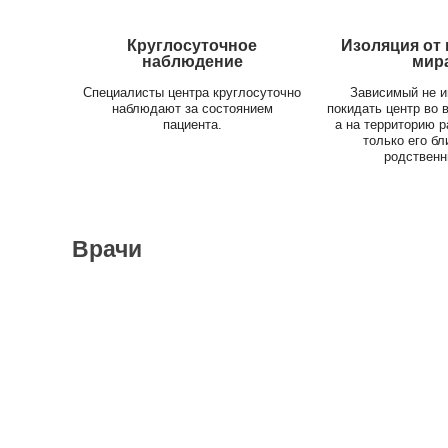
Круглосуточное
Изоляция от
наблюдение
мир
Специалисты центра круглосуточно
Зависимый не и
наблюдают за состоянием
покидать центр во 
пациента.
а на территорию 
только его б
родственн
Врачи