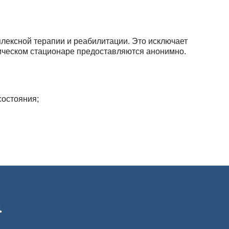
лексной терапии и реабилитации. Это исключает
гическом стационаре предоставляются анонимно.
состояния;
ов.
м опытных наркологов. Выведение из запоя можно
профессиональной помощи и исключения спиртного
а