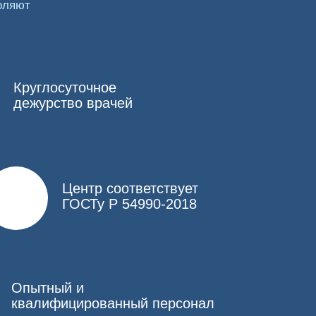
шения в работе внутренних систем и органов.
оляют
евозможно, пациенту требуется профессиональная
птомов:
Круглосуточное
дежурство врачей
Центр соответствует
ГОСТу Р 54990-2018
Опытный и
квалифицированный персонал