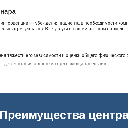
онара
 интервенции — убеждения пациента в необходимости комп
тельных результатов. Все услуги в нашем частном нарколо
ия тяжести его зависимости и оценки общего физического 
 — детоксикация организма при помощи капельниц;
равления спиртными напитками;
ависимости с использованием наиболее эффективных метод
ится в стационаре, где пациент находится под наблюдение
ского стационара есть больше возможностей для оказания 
Преимущества центр
циента в наркологический стационар