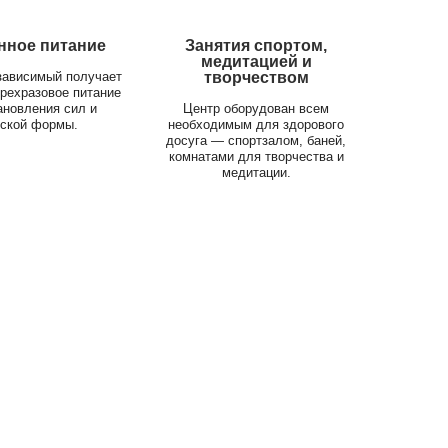
нное питание
Занятия спортом,
медитацией и
зависимый получает
творчеством
рехразовое питание
ановления сил и
Центр оборудован всем
ской формы.
необходимым для здорового
досуга — спортзалом, баней,
комнатами для творчества и
медитации.