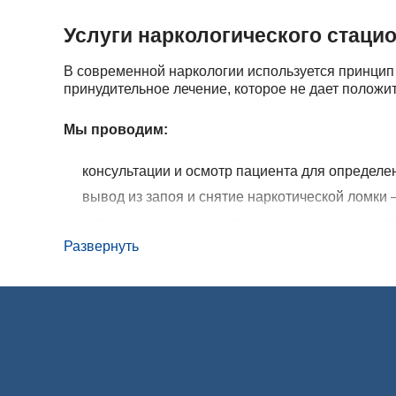
Услуги наркологического стаци
В современной наркологии используется принцип
принудительное лечение, которое не дает положи
Мы проводим:
консультации и осмотр пациента для определен
вывод из запоя и снятие наркотической ломки
устранение признаков тяжелого похмелья и от
Развернуть
кодирование от алкогольно и наркотической з
Снятие наркотической ломки обязательно провод
делать на дому. Однако в условиях наркологиче
из окружения пациента.
Когда необходимо помещение па