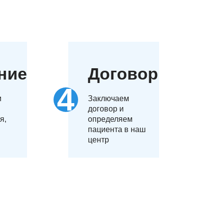
ние
Договор
м
Заключаем
договор и
я,
определяем
пациента в наш
центр