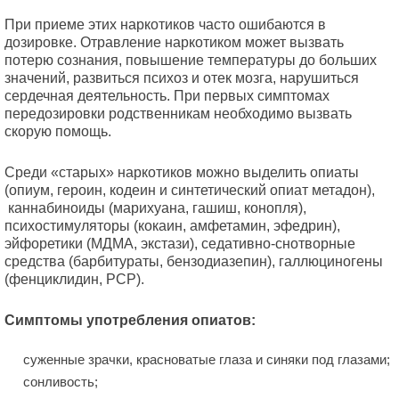
При приеме этих наркотиков часто ошибаются в
дозировке. Отравление наркотиком может вызвать
потерю сознания, повышение температуры до больших
значений, развиться психоз и отек мозга, нарушиться
сердечная деятельность. При первых симптомах
передозировки родственникам необходимо вызвать
скорую помощь.
Среди «старых» наркотиков можно выделить опиаты
(опиум, героин, кодеин и синтетический опиат метадон),
каннабиноиды (марихуана, гашиш, конопля),
психостимуляторы (кокаин, амфетамин, эфедрин),
эйфоретики (МДМА, экстази), седативно-снотворные
средства (барбитураты, бензодиазепин), галлюциногены
(фенциклидин, PCP).
Симптомы употребления опиатов:
суженные зрачки, красноватые глаза и синяки под глазами;
сонливость;